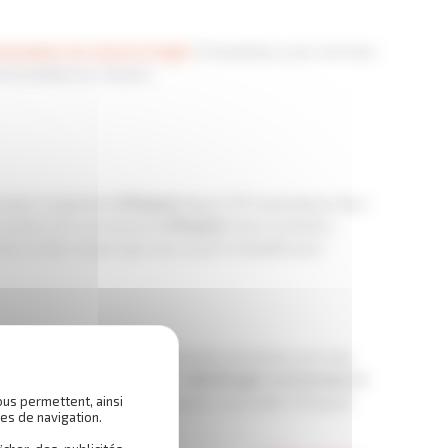
alculateur de volume en ligne
. Si toutefois vous n’arriviez
rsonnalisé sur mesure.
iculiers implantée
à Roques
depuis 1973 spécialisée dans
os biens et à vos besoins
à Roques
. Vous souhaitez
er à celui-ci pour que vous soyez tranquille pour
lerons vos biens avec une grande précaution avec des
 donc les compétences pour
déménager vos bureaux
à
gements
et de nos conseils pour vous aider
à Roques.
ous permettent, ainsi
es de navigation.