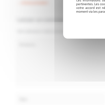
Ces informations se
←
Article précédent
pertinentes. Les coo
votre accord est n
moment via les para
Laisser un commentaire
Votre adresse e-mail ne sera pas publiée.
Les champs obl
Écrivez
ici…
Nom