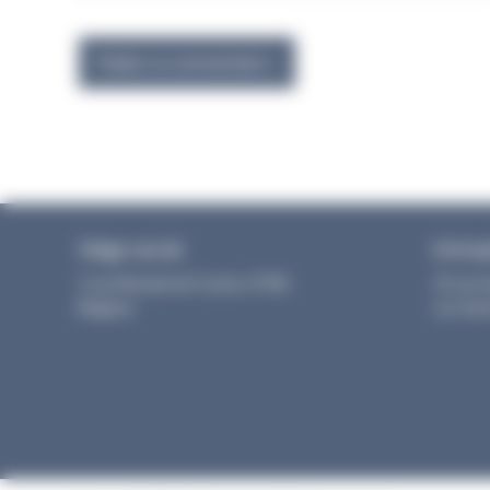
Siège social
Entre
3 rue Dieudonné Costes 31700
25 rue 
Blagnac
sur Gar