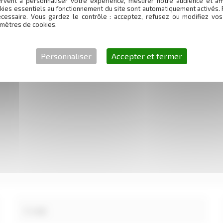
rvent à personnaliser votre expérience, mesurer notre audience et aff
kies essentiels au fonctionnement du site sont automatiquement activés. 
écessaire. Vous gardez le contrôle : acceptez, refusez ou modifiez vos
mètres de cookies.
Personnaliser
Accepter et fermer
igatoires sont indiqués avec
*
E-
mail