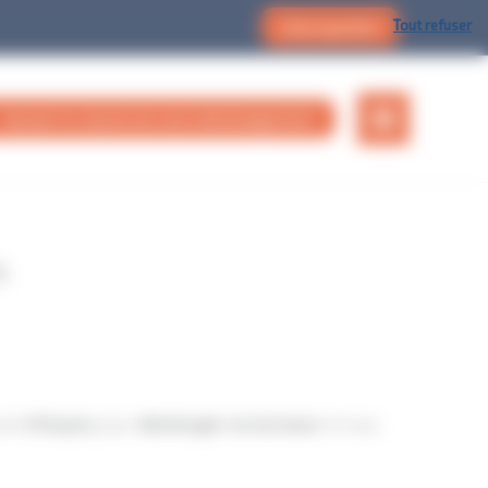
Tout refuser
Devis gratuit
Calculer le volume de votre déménagement
s
ient
à Roques
, pour
déménager vos bureaux
. Si vous