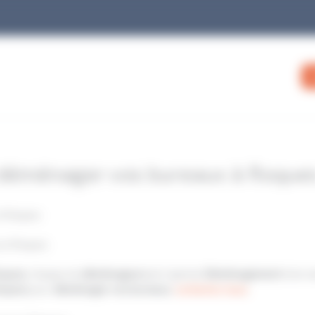
déménager vos bureaux à Roque
à Roques
x à Roques
oques,
l’équipe de
déménageurs
de Capitole
Déménagement
interv
oques
pour
déménager vos bureaux
,
contactez nous
.