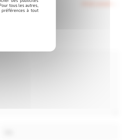
icher des publicités
Article suivant
→
Pour tous les autres,
 préférences à tout
Site