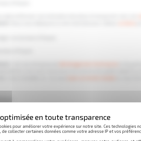
reaux à Roques
s aide à effectuer une estimation des biens à transporter avec son
c
ment
. Nous nous déplaçons à votre domicile pour réaliser
un devis
pe
ager vos bureaux à Roques
ureaux à Roques
ment
, c’est une entreprise de
déménagement d’entreprise
et de part
pécialistes vous avez l’assurance d’un service de qualité adapté à v
r, vous conseiller et / ou vous
louer un monte meuble
et vous form
 Roques
 de
réception de marchandise
, vous avez l’assurance que nous embal
ez bonne réception de vos objets à l’arriver
à Roques
. Nous avons
vos bureaux
vous assurent également de la qualité de nos
déména
ookies pour améliorer votre expérience sur notre site. Ces technologies n
s, de collecter certaines données comme votre adresse IP et vos préférenc