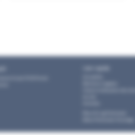
Lien rapide
pôt
Actualités
Gaston Evrad 31120 Portet
Mentions Légales
onne
Charte d’utilisation des d
du site
Activités
Mouv & Log Partenaire
Illibox Partenaire Stockage