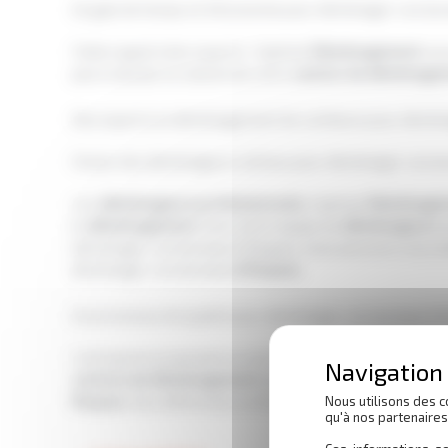
Un gain de temps et d’économie pour déménager vos bu
Faites appel à des experts :
Capitole
Déménagement
vou
pas à calculer le volume de votre
camion
de déménage
Des experts en déménagement de confiance pour démén
Choisir des déménageurs sérieux pour déménager vos b
Les
déménageurs
professionnels
, Capitole
Déménage
le
déménagement
. Avec notre équipe de
déménageurs
s
déménager vos bureaux à Roques, nous pouvons vous aide
déménager vos bureaux
à Roques
.
Un processus de qualité pour déménager vos bureaux à
L’entreprise proposant un service de
déménagement
et
cartons de déménagement
adaptés et que nous vous aur
Roques.
Nos différentes certifications pour
déménager 
Nous utilisons des c
qu'à nos partenaire