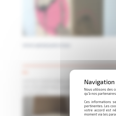
Carton spécial jouets et jeux
8 €
CAPITOLE VENTE EMBALLAGE LIVRAISON UNIQUEME
SUR TOULOUSE franco à partir 65 euros de commande
Nous utilisons des c
OU RETRAIT D…
qu'à nos partenaire
Top protection
Ces informations se
pertinentes. Les coo
En stock
votre accord est n
moment via les para