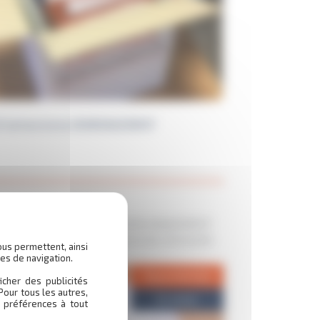
0 Cartons livres DEMENAGEMENT
E DEMENAGEMENT LIVRAISON UNIQUEMENT
OUSE franco à partir 65 euros de commande
ous permettent, ainsi
AIT DEPO…
es de navigation.
Top protection
icher des publicités
Pour tous les autres,
En stock
 préférences à tout