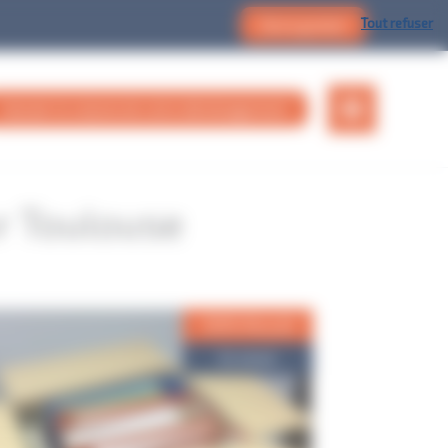
Tout refuser
Devis gratuit
Calculer le volume de votre déménagement
r Toulouse
100% Recyclé
En stock