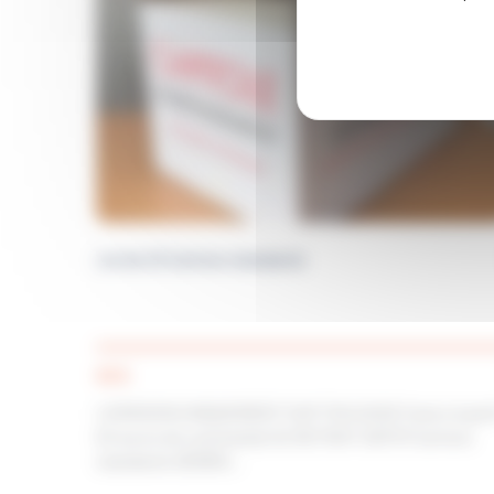
Lot de 20 Cartons standards
40 €
LIVRAISON UNIQUEMENT SUR TOULOUSE franco à part
65 euros de commande OU RETRAIT DEPOTCartons
standards DÉMÉN…