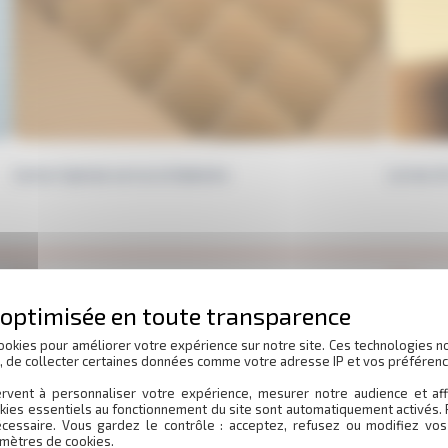
Carton Spécial verres et bibelots
Lot de 2
12 €
40 €
NT
CAPITOLE VENTE EMBALLAGE LIVRAISON UNIQUEMENT
CAPITOL
SUR TOULOUSE franco à partir 65 euros de commande
SUR TOUL
ookies pour améliorer votre expérience sur notre site. Ces technologies n
OU RETRAIT D…
OU RETR
s, de collecter certaines données comme votre adresse IP et vos préférenc
Top protection
rvent à personnaliser votre expérience, mesurer notre audience et aff
kies essentiels au fonctionnement du site sont automatiquement activés. 
En stock
écessaire. Vous gardez le contrôle : acceptez, refusez ou modifiez vos
mètres de cookies.