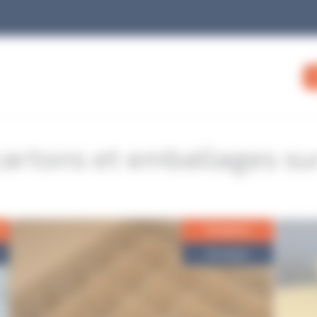
cartons et emballages su
Tendance
En stock