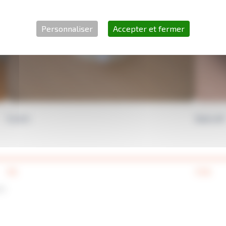
Personnaliser
Accepter et fermer
Scotch
Bullcraft
3 €
1.5 €
ir