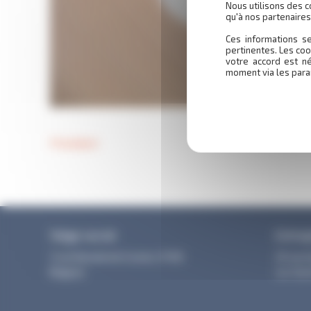
Nous utilisons des c
qu'à nos partenaire
Ces informations se
pertinentes. Les coo
votre accord est n
moment via les para
Précédent
Siège social
Entre
3 rue Dieudonné Costes 31700
25 rue 
Blagnac
sur Gar