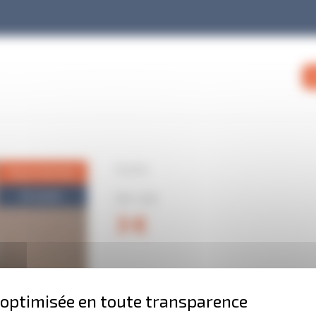
Scotch
Top protection
En stock
Réf : 006
3 €