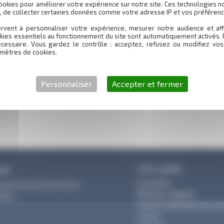
ookies pour améliorer votre expérience sur notre site. Ces technologies n
s, de collecter certaines données comme votre adresse IP et vos préférenc
rvent à personnaliser votre expérience, mesurer notre audience et aff
kies essentiels au fonctionnement du site sont automatiquement activés. 
écessaire. Vous gardez le contrôle : acceptez, refusez ou modifiez vos
mètres de cookies.
Personnaliser
Accepter et fermer
Lien rapide
pôt
Actualités
Gaston Evrad 31120 Portet
Mentions Légales
onne
Charte d’utilisation des d
du site