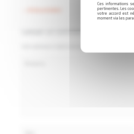
Ces informations se
pertinentes. Les coo
←
Article précédent
votre accord est n
moment via les para
Laisser un commentaire
Votre adresse e-mail ne sera pas publiée.
Les champs obl
Écrivez
ici…
Nom