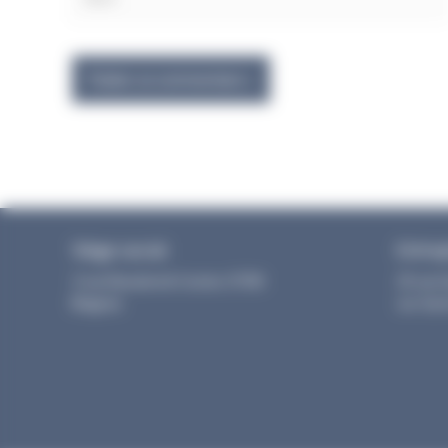
Siège social
Entre
3 rue Dieudonné Costes 31700
25 rue 
Blagnac
sur Gar