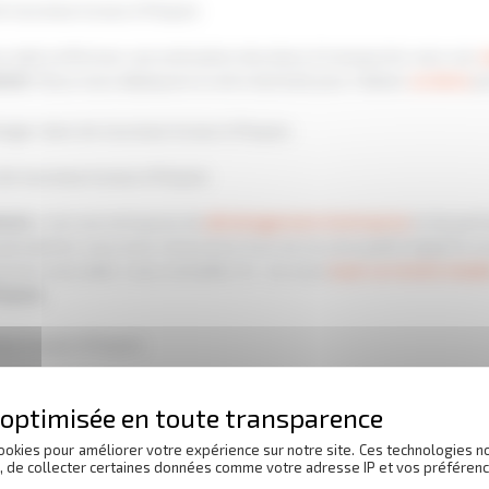
e nouveaux locaux à Roques
s aide à effectuer une estimation des biens à transporter avec son
c
ment
. Nous nous déplaçons à votre domicile pour réaliser
un devis
pe
ager dans de nouveaux locaux à Roques
de nouveaux locaux à Roques
ment
, c’est une entreprise de
déménagement d’entreprise
et de part
pécialistes vous avez l’assurance d’un service de qualité adapté à v
ons vous aider, vous conseiller et / ou vous
louer un monte meubl
oques
.
aux locaux à Roques
 de
réception de marchandise
, vous avez l’assurance que nous embal
ez bonne réception de vos objets à l’arriver
à Roques
. Nous avons
ons pour
emménager dans de nouveaux locaux
vous assurent égale
ookies pour améliorer votre expérience sur notre site. Ces technologies n
s, de collecter certaines données comme votre adresse IP et vos préférenc