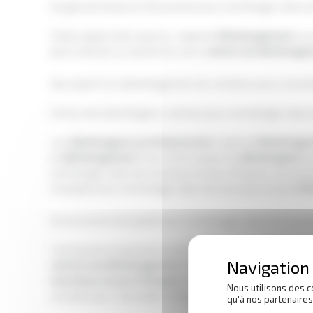
Un gain de temps et d’économie pour emménager dans d
Faites appel à des experts :
Capitole
Déménagement
vou
pas à calculer le volume de votre
camion
de déménage
Des experts en déménagement de confiance pour emmén
Choisir des déménageurs sérieux pour emménager dans 
Les
déménageurs
professionnels
, Capitole
Déménage
le
déménagement
. Avec notre équipe de
déménageurs
s
emménager dans de nouveaux locaux à Roques, nous pouv
tranquille pour emménager dans de nouveaux locaux
à R
Un processus de qualité pour emménager dans de nouve
L’entreprise proposant un service de
déménagement
et
cartons de déménagement
adaptés et que nous vous aur
nouveaux locaux
à Roques.
Nos différentes certificati
Nous utilisons des c
conseils pour vous aider
à Roques.
qu'à nos partenaire