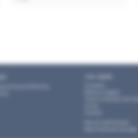
mail
Lien rapide
pôt
Actualités
Gaston Evrad 31120 Portet
Mentions Légales
onne
Charte d’utilisation des d
du site
Activités
Mouv & Log Partenaire
Illibox Partenaire Stockage