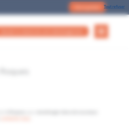
Tout refuser
Devis gratuit
Calculer le volume de votre déménagement
 Roques
ient
à Roques
, pour
emménager dans de nouveaux
,
contactez nous
.