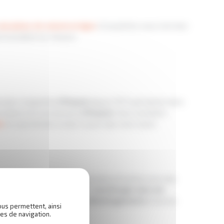
alculateur de volume en ligne
. Si toutefois vous n’arriviez
rsonnalisé sur mesure.
iculiers implantée
à Roques
depuis 1973 spécialisée dans
os biens et à vos besoins
à Roques
. Vous souhaitez
e
et vous former à celui-ci pour que vous soyez
lerons vos biens avec une grande précaution avec des
 donc les compétences pour
emménager dans de
ment de la qualité de nos
déménagements
et de nos
ous permettent, ainsi
es de navigation.