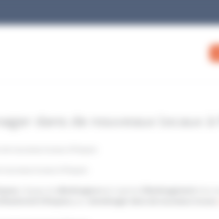
ger dans de nouveaux locaux à
de nouveaux locaux à Roques
e nouveaux locaux à Roques
oques,
l’équipe de
déménageurs
de Capitole
Déménagement
interv
ofessionnel
à Roques
pour
emménager dans de nouveaux locaux