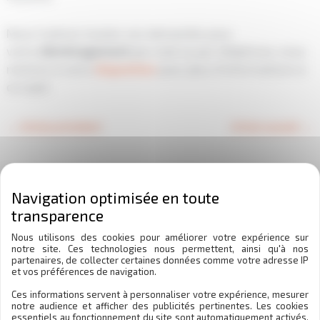
Nous traitons toutes vos demandes pour
votre
déménagement
par mail ou par téléphone, nous
restons à votre
disposition
pour plus d’informations à
ce sujet.
←
Article précédent
Article suivant
→
Laisser un commentaire
Votre adresse e-mail ne sera pas publiée.
Les champs
obligatoires sont indiqués avec
*
Nous utilisons des cookies pour améliorer votre expérience sur
notre site. Ces technologies nous permettent, ainsi qu'à nos
partenaires, de collecter certaines données comme votre adresse IP
Écrivez
et vos préférences de navigation.
ici…
Ces informations servent à personnaliser votre expérience, mesurer
notre audience et afficher des publicités pertinentes. Les cookies
essentiels au fonctionnement du site sont automatiquement activés.