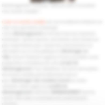
Déménagement Toulouse : Quel prix pour la location
d’un monte-meuble ?
Louer un monte-meuble
est une excellente initiative car
cela vous permettra d’anticiper
votre
déménagement
et de faire face aux imprévus
éventuels. Sachez que les contraintes sont de plus en
plus importantes pour toutes les interventions se
déroulant sur la voie publique et
déménager en
ville
comme Toulouse suppose d’avoir procéder à une
préparation minutieuse de votre
projet de
déménagement
. Pour bénéficier de tarifs de location
de monte-meuble particulièrement bas et
pour
déménager des meubles lourds
en toute
sérénité, faites appel à la
société de
déménagement
CAPITOLE
DEMENAGEMENT
dont le
savoir-faire dans ce domaine est unanimement
reconnu.