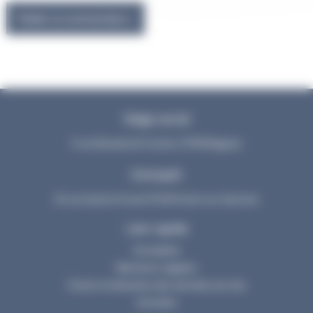
Siège social
3 rue Dieudonné Costes 31700 Blagnac
Entrepôt
25 rue Gaston Evrad 31120 Portet sur Garonne
Lien rapide
Actualités
Mentions Légales
Charte d’utilisation des données du site
Activités