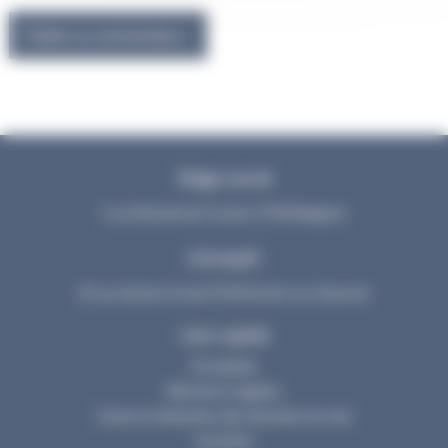
Siège social
3 rue Dieudonné Costes 31700 Blagnac
Entrepôt
25 rue Gaston Evrad 31120 Portet sur Garonne
Lien rapide
Actualités
Mentions Légales
Charte d’utilisation des données du site
Activités