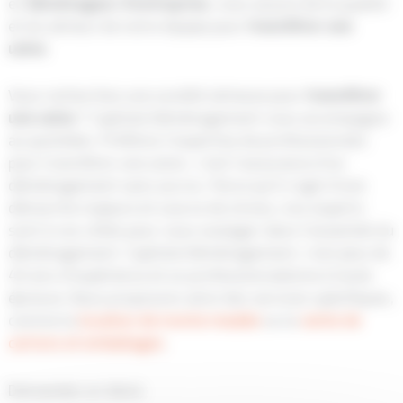
et
déménageur
d’entreprise
, vous assure de la qualité
et du sérieux de notre équipe pour
transférer une
usine
.
Vous recherchez une société sérieuse pour
transférer
une usine
? Capitole Déménagement vous accompagne
au quotidien. Préférez l’expertise de professionnels
pour transférer une usine : c’est l’assurance d’un
déménagement sans accroc. Parce qu’il s’agit d’une
démarche majeure et source de stress, nos experts
sont à vos côtés pour vous soulager dans l’essentiel du
déménagement. Capitole Déménagement, c’est plus de
40 ans d’expérience et un professionnalisme à toute
épreuve. Nous proposons ainsi des services spécifiques,
comme la
location de monte meuble
ou la
vente de
cartons et emballages
.
Demandez un devis