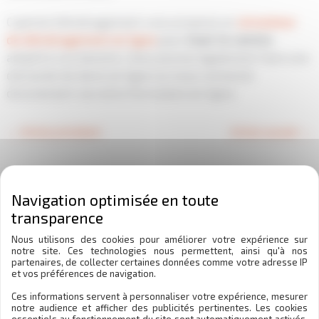
Capitole Déménagement vous propose un
simulateur
de déménagement en ligne
pour
louer le camion
adapté à vos besoins. Vous pouvez également faire une
demande de devis en ligne ou nous contacter
directement via notre formulaire en ligne.
←
Article précédent
Article suivant
→
Laisser un commentaire
Votre adresse e-mail ne sera pas publiée.
Les champs
obligatoires sont indiqués avec
*
Nous utilisons des cookies pour améliorer votre expérience sur
notre site. Ces technologies nous permettent, ainsi qu'à nos
partenaires, de collecter certaines données comme votre adresse IP
Écrivez
et vos préférences de navigation.
ici…
Ces informations servent à personnaliser votre expérience, mesurer
notre audience et afficher des publicités pertinentes. Les cookies