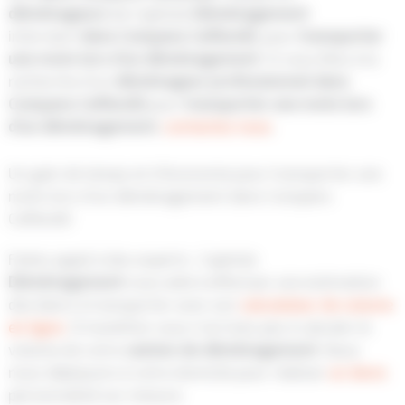
déménageurs
de Capitole
Déménagement
intervient
dans Compans Caffarelli
, pour
transporter
une moto lors d’un déménagement
. Si vous êtes à la
recherche d’un
déménageur
professionnel
dans
Compans Caffarelli
pour
transporter une moto lors
d’un déménagement
,
contactez nous
.
Un gain de temps et d’économie pour transporter une
moto lors d’un déménagement dans Compans
Caffarelli
Faites appel à des experts :
Capitole
Déménagement
vous aide à effectuer une estimation
des biens à transporter avec son
calculateur de volume
en ligne
. Si toutefois vous n’arriviez pas à calculer le
volume de votre
camion
de déménagement
. Nous
nous déplaçons à votre domicile pour réaliser
un devis
personnalisé sur mesure.