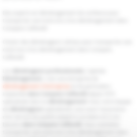
Des experts en déménagement de confiance pour
transporter une moto lors d’un déménagement dans
Compans Caffarelli
Choisir des déménageurs sérieux pour transporter une
moto lors d’un déménagement dans Compans
Caffarelli
Les
déménageurs
professionnels
, Capitole
Déménagement
, c’est une entreprise de
déménagement d’entreprise
et de particuliers
implantée
dans Compans Caffarelli
depuis 1973
spécialisée dans le
déménagement
. Avec notre équipe
de
déménageurs
spécialistes vous avez l’assurance
d’un service de qualité adapté à vos biens et à vos
besoins
dans Compans Caffarelli
. Vous souhaitez
transporter une moto lors d’un déménagement dans