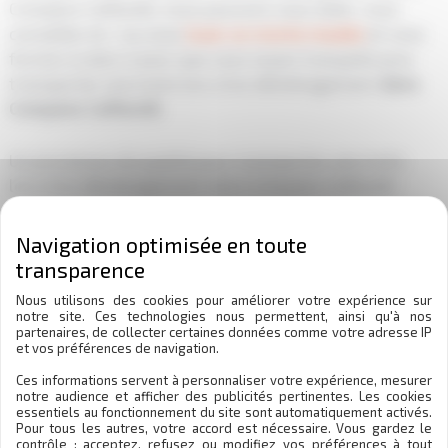
Compans Caffarelli, nous pouvons vous aider, vous
conseiller et / ou vous
louer un monte meuble
et vous
former à celui-ci pour que vous soyez tranquille pour
transporter une moto lors d’un déménagement
dans
Compans Caffarelli
.
Un processus de qualité pour transporter une moto
lors d’un déménagement dans Compans Caffarelli
L’entreprise proposant un service de
déménagement
et de
réception de marchandise
, vous avez l’assurance
que nous emballerons vos biens avec une grande
Nous utilisons des cookies pour améliorer votre expérience sur
précaution avec des
cartons de déménagement
notre site. Ces technologies nous permettent, ainsi qu'à nos
adaptés et que nous vous aurez bonne réception de vos
partenaires, de collecter certaines données comme votre adresse IP
et vos préférences de navigation.
objets à l’arriver
dans Compans Caffarelli
. Nous avons
donc les compétences pour
transporter une moto lors
Ces informations servent à personnaliser votre expérience, mesurer
notre audience et afficher des publicités pertinentes. Les cookies
d’un déménagement
dans Compans Caffarelli.
Nos
essentiels au fonctionnement du site sont automatiquement activés.
Pour tous les autres, votre accord est nécessaire. Vous gardez le
différentes certifications pour
transporter une moto
contrôle : acceptez, refusez ou modifiez vos préférences à tout