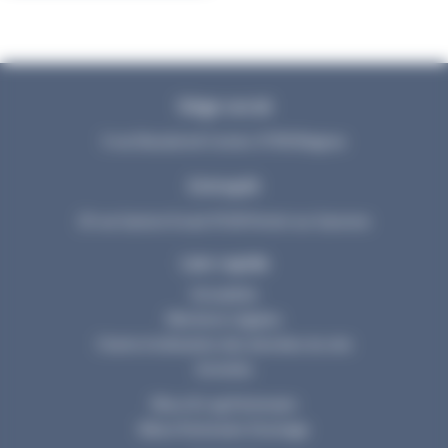
Siège social
3 rue Dieudonné Costes 31700 Blagnac
Entrepôt
25 rue Gaston Evrad 31120 Portet sur Garonne
Lien rapide
Actualités
Mentions Légales
Charte d’utilisation des données du site
Activités
Mouv & Log Partenaire
Illibox Partenaire Stockage