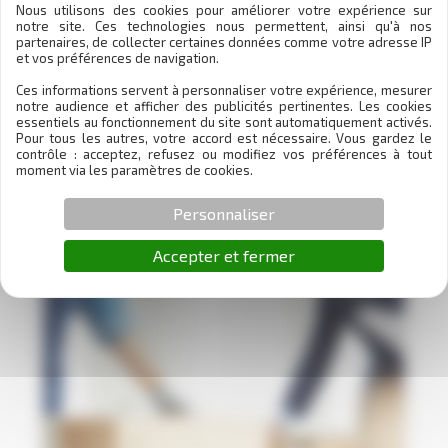
Nous utilisons des cookies pour améliorer votre expérience sur
notre site. Ces technologies nous permettent, ainsi qu'à nos
partenaires, de collecter certaines données comme votre adresse IP
et vos préférences de navigation.
Ces informations servent à personnaliser votre expérience, mesurer
notre audience et afficher des publicités pertinentes. Les cookies
essentiels au fonctionnement du site sont automatiquement activés.
Nos dernières articles
Pour tous les autres, votre accord est nécessaire. Vous gardez le
contrôle : acceptez, refusez ou modifiez vos préférences à tout
moment via les paramètres de cookies.
Personnaliser
Accepter et fermer