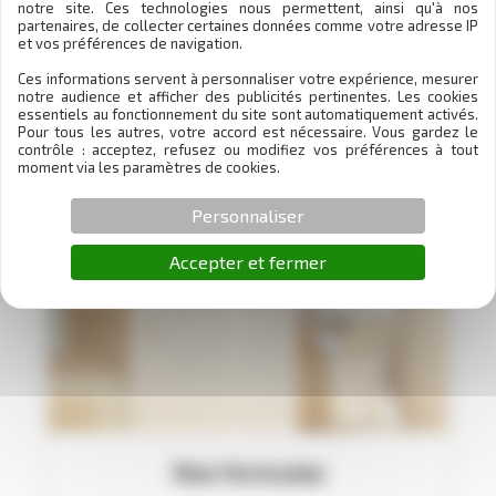
notre site. Ces technologies nous permettent, ainsi qu'à nos
partenaires, de collecter certaines données comme votre adresse IP
et vos préférences de navigation.
Ces informations servent à personnaliser votre expérience, mesurer
notre audience et afficher des publicités pertinentes. Les cookies
essentiels au fonctionnement du site sont automatiquement activés.
Pour tous les autres, votre accord est nécessaire. Vous gardez le
contrôle : acceptez, refusez ou modifiez vos préférences à tout
moment via les paramètres de cookies.
Personnaliser
Accepter et fermer
Nos formules