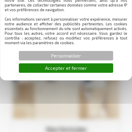
notre site. Ces technologies nous permettent, ainsi qu'à nos
partenaires, de collecter certaines données comme votre adresse IP
et vos préférences de navigation.
Ces informations servent à personnaliser votre expérience, mesurer
notre audience et afficher des publicités pertinentes. Les cookies
essentiels au fonctionnement du site sont automatiquement activés.
Pour tous les autres, votre accord est nécessaire. Vous gardez le
contrôle : acceptez, refusez ou modifiez vos préférences à tout
moment via les paramètres de cookies.
Personnaliser
Accepter et fermer
Nos formules