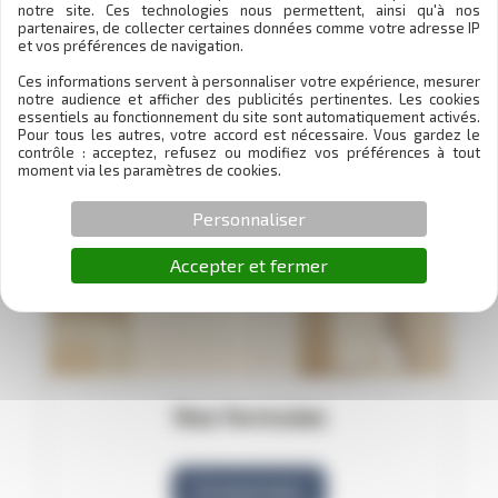
notre site. Ces technologies nous permettent, ainsi qu'à nos
partenaires, de collecter certaines données comme votre adresse IP
et vos préférences de navigation.
Ces informations servent à personnaliser votre expérience, mesurer
notre audience et afficher des publicités pertinentes. Les cookies
essentiels au fonctionnement du site sont automatiquement activés.
Pour tous les autres, votre accord est nécessaire. Vous gardez le
contrôle : acceptez, refusez ou modifiez vos préférences à tout
moment via les paramètres de cookies.
Personnaliser
Accepter et fermer
Nos formules
En savoir plus