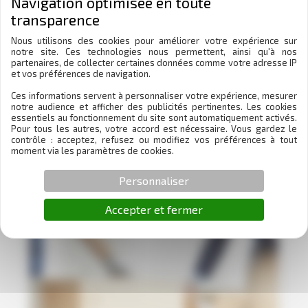
Nous utilisons des cookies pour améliorer votre expérience sur
notre site. Ces technologies nous permettent, ainsi qu'à nos
partenaires, de collecter certaines données comme votre adresse IP
et vos préférences de navigation.
Nos dernières articles
Ces informations servent à personnaliser votre expérience, mesurer
notre audience et afficher des publicités pertinentes. Les cookies
essentiels au fonctionnement du site sont automatiquement activés.
Pour tous les autres, votre accord est nécessaire. Vous gardez le
contrôle : acceptez, refusez ou modifiez vos préférences à tout
moment via les paramètres de cookies.
Personnaliser
Accepter et fermer