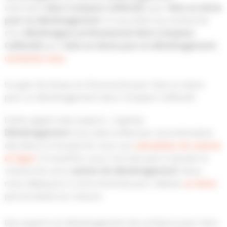
intervient
dans Compans Caffarelli
, pour
faire un devis
pour un déménagement
. Si vous êtes à la recherche
d’un
déménageur
professionnel
dans Compans
Caffarelli
pour
faire un devis pour un déménagement
,
contactez nous
.
Un gain de temps et d’économie pour faire un devis
pour un déménagement dans Compans Caffarelli
Faites appel à des experts :
Capitole
Déménagement
vous aide à effectuer une estimation
des biens à transporter avec son
calculateur de volume
en ligne
. Si toutefois vous n’arriviez pas à calculer le
volume de votre
camion
de déménagement
. Nous
nous déplaçons à votre domicile pour réaliser
un devis
personnalisé sur mesure.
Des experts en déménagement de confiance pour faire