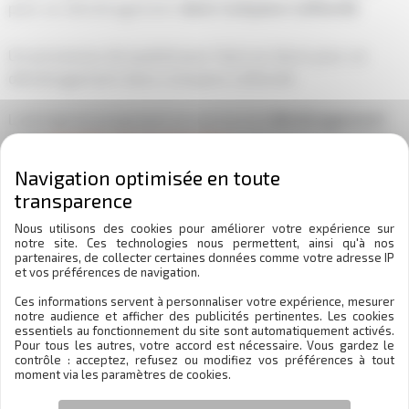
pour un déménagement
dans Compans Caffarelli
.
Un processus de qualité pour faire un devis pour un
déménagement dans Compans Caffarelli
L’entreprise proposant un service de
déménagement
et de
réception de marchandise
, vous avez l’assurance
que nous emballerons vos biens avec une grande
précaution avec des
cartons de déménagement
adaptés et que nous vous aurez bonne réception de vos
Nous utilisons des cookies pour améliorer votre expérience sur
objets à l’arriver
dans Compans Caffarelli
. Nous avons
notre site. Ces technologies nous permettent, ainsi qu'à nos
donc les compétences pour
faire un devis pour un
partenaires, de collecter certaines données comme votre adresse IP
et vos préférences de navigation.
déménagement
dans Compans Caffarelli.
Nos
différentes certifications pour
faire un devis pour un
Ces informations servent à personnaliser votre expérience, mesurer
notre audience et afficher des publicités pertinentes. Les cookies
déménagement
vous assurent également de la qualité
essentiels au fonctionnement du site sont automatiquement activés.
Pour tous les autres, votre accord est nécessaire. Vous gardez le
de nos
déménagements
et de nos conseils pour vous
contrôle : acceptez, refusez ou modifiez vos préférences à tout
aider
dans Compans Caffarelli.
moment via les paramètres de cookies.