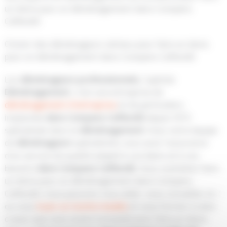
un devis pour un déménagement dans Compans
Caffarelli
Choisir des déménageurs sérieux pour faire un devis
pour un déménagement dans Compans Caffarelli
Les
déménageurs
professionnels
, Capitole
Déménagement
, c’est une entreprise de
déménagement d’entreprise
et de particuliers
implantée
dans Compans Caffarelli
depuis 1973
spécialisée dans le
déménagement
. Avec notre équipe
de
déménageurs
spécialistes vous avez l’assurance
d’un service de qualité adapté à vos biens et à vos
besoins
dans Compans Caffarelli
. Vous souhaitez faire
un devis pour un déménagement dans Compans
Caffarelli, nous pouvons vous aider, vous conseiller et /
ou vous
louer un monte meuble
et vous former à celui-
ci pour que vous soyez tranquille pour faire un devis