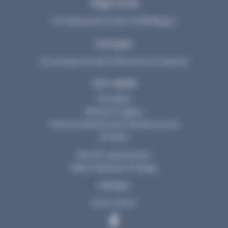
Siège social
3 rue Dieudonné Costes 31700 Blagnac
Entrepôt
25 rue Gaston Evrad 31120 Portet sur Garonne
Lien rapide
Actualités
Mentions Légales
Charte d’utilisation des données du site
Activités
Mouv & Log Partenaire
Illibox Partenaire Stockage
Contact
05 61 47 65 67