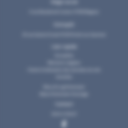
Siège social
3 rue Dieudonné Costes 31700 Blagnac
Entrepôt
25 rue Gaston Evrad 31120 Portet sur Garonne
Lien rapide
Actualités
Mentions Légales
Charte d’utilisation des données du site
Activités
Mouv & Log Partenaire
Illibox Partenaire Stockage
Contact
05 61 47 65 67