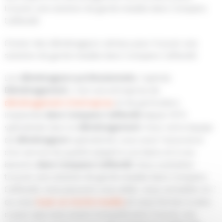
trouver une solution de garde meuble dans Compans
Caffarelli
Choisir des déménageurs sérieux pour trouver une
solution de garde meuble dans Compans Caffarelli
Les
déménageurs
professionnels
, Capitole
Déménagement
, c’est une entreprise de
déménagement d’entreprise
et de particuliers
implantée
dans Compans Caffarelli
depuis 1973
spécialisée dans le
déménagement
. Avec notre équipe
de
déménageurs
spécialistes vous avez l’assurance
d’un service de qualité adapté à vos biens et à vos
besoins
dans Compans Caffarelli
. Vous souhaitez
trouver une solution de garde meuble dans Compans
Caffarelli, nous pouvons vous aider, vous conseiller et /
ou vous
louer un monte meuble
et vous former à celui-
ci pour que vous soyez tranquille pour trouver une