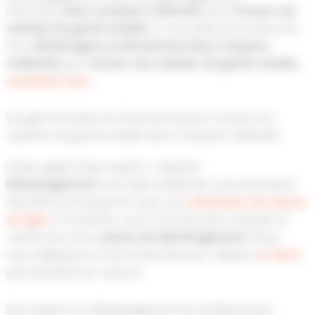
intervient
dans Compans Caffarelli
, pour
trouver une
solution de garde meuble
. Si vous êtes à la recherche
d’un
déménageur
professionnel
dans Compans
Caffarelli
pour
trouver une solution de garde meuble
,
contactez nous
.
Un gain de temps et d’économie pour trouver une
solution de garde meuble dans Compans Caffarelli
Faites appel à des experts :
Capitole
Déménagement
vous aide à effectuer une estimation
des biens à transporter avec son
calculateur de volume
en ligne
. Si toutefois vous n’arriviez pas à calculer le
volume de votre
camion
de déménagement
. Nous
nous déplaçons à votre domicile pour réaliser
un devis
personnalisé sur mesure.
Des experts en déménagement de confiance pour