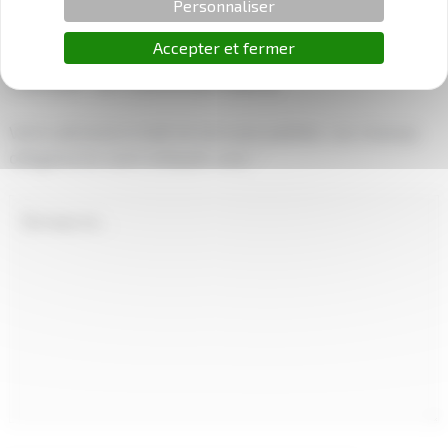
Personnaliser
←
Article précédent
Article suivant
→
Accepter et fermer
Laisser un commentaire
Votre adresse e-mail ne sera pas publiée.
Les champs
obligatoires sont indiqués avec
*
Écrivez
ici…