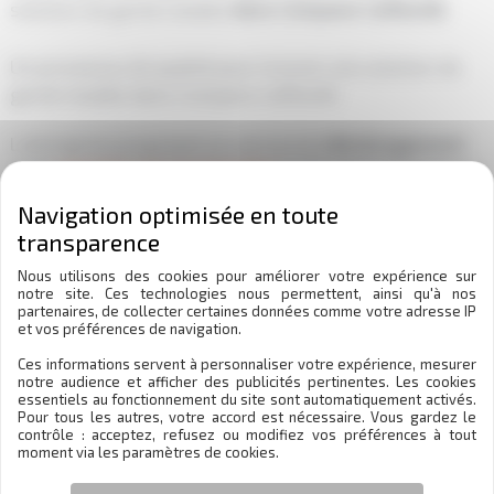
solution de garde meuble
dans Compans Caffarelli
.
Un processus de qualité pour trouver une solution de
garde meuble dans Compans Caffarelli
L’entreprise proposant un service de
déménagement
et de
réception de marchandise
, vous avez l’assurance
que nous emballerons vos biens avec une grande
précaution avec des
cartons de déménagement
adaptés et que nous vous aurez bonne réception de vos
Nous utilisons des cookies pour améliorer votre expérience sur
objets à l’arriver
dans Compans Caffarelli
. Nous avons
notre site. Ces technologies nous permettent, ainsi qu'à nos
donc les compétences pour
trouver une solution de
partenaires, de collecter certaines données comme votre adresse IP
et vos préférences de navigation.
garde meuble
dans Compans Caffarelli.
Nos
différentes certifications pour
trouver une solution de
Ces informations servent à personnaliser votre expérience, mesurer
notre audience et afficher des publicités pertinentes. Les cookies
garde meuble
vous assurent également de la qualité
essentiels au fonctionnement du site sont automatiquement activés.
Pour tous les autres, votre accord est nécessaire. Vous gardez le
de nos
déménagements
et de nos conseils pour vous
contrôle : acceptez, refusez ou modifiez vos préférences à tout
aider
dans Compans Caffarelli.
moment via les paramètres de cookies.